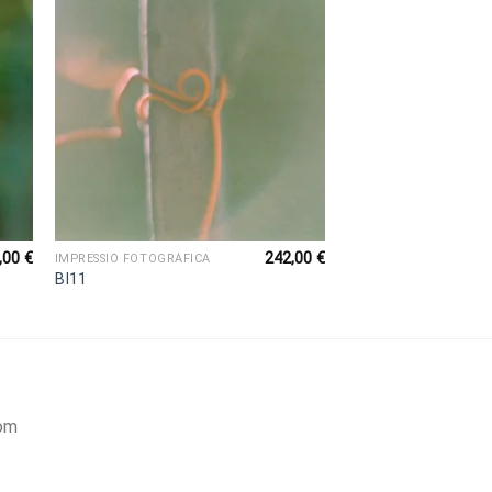
,00
€
242,00
€
IMPRESSIÓ FOTOGRÀFICA
BI11
om