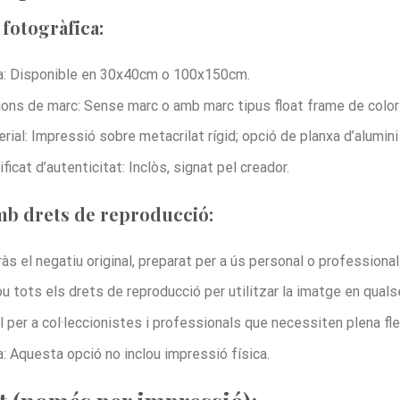
fotogràfica:
: Disponible en 30x40cm o 100x150cm.
ons de marc: Sense marc o amb marc tipus float frame de color 
rial: Impressió sobre metacrilat rígid; opció de planxa d’alumin
ificat d’autenticitat: Inclòs, signat pel creador.
mb drets de reproducció:
às el negatiu original, preparat per a ús personal o professional
ou tots els drets de reproducció per utilitzar la imatge en quals
l per a col·leccionistes i professionals que necessiten plena flexi
: Aquesta opció no inclou impressió física.