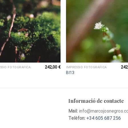
242,00
€
242
SSIÓ FOTOGRÀFICA
IMPRESSIÓ FOTOGRÀFICA
BI13
Informació de contacte
Mail:
info@marcojosnegros.c
Telèfon:
+34 605 687 256