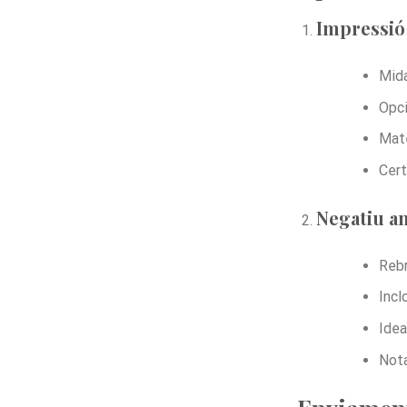
Impressió 
Mida
Opci
Mate
Cert
Negatiu a
Rebr
Incl
Idea
Nota