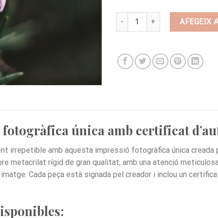
quantitat de BI19
AFEGEIX 
fotogràfica única amb certificat d’au
t irrepetible amb aquesta impressió fotogràfica única creada 
e metacrilat rígid de gran qualitat, amb una atenció meticulosa a
 imatge. Cada peça està signada pel creador i inclou un certifica
isponibles: