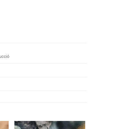
ucció