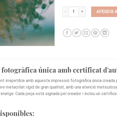
quantitat de BI52
AFEGEIX 
fotogràfica única amb certificat d’au
t irrepetible amb aquesta impressió fotogràfica única creada 
e metacrilat rígid de gran qualitat, amb una atenció meticulosa a
 imatge. Cada peça està signada pel creador i inclou un certifica
isponibles: