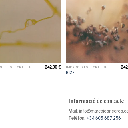
242,00
€
242
SSIÓ FOTOGRÀFICA
IMPRESSIÓ FOTOGRÀFICA
BI27
Informació de contacte
Mail:
info@marcojosnegros.c
Telèfon:
+34 605 687 256