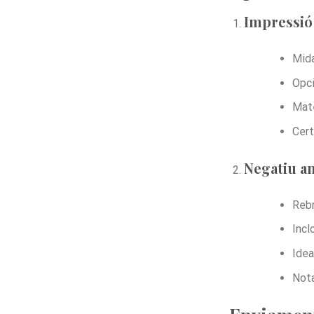
Impressió 
Mida
Opci
Mate
Cert
Negatiu a
Rebr
Incl
Idea
Nota