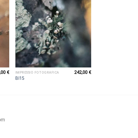
,00
€
242,00
€
IMPRESSIÓ FOTOGRÀFICA
BI15
om