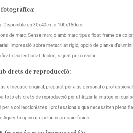
fotogràfica:
: Disponible en 30x40cm o 100x150cm.
ons de marc: Sense marc o amb marc tipus float frame de color 
rial: Impressió sobre metacrilat rígid; opció de planxa d’alumin
ificat d’autenticitat: Inclòs, signat pel creador.
mb drets de reproducció:
às el negatiu original, preparat per a ús personal o professional
ou tots els drets de reproducció per utilitzar la imatge en quals
l per a col·leccionistes i professionals que necessiten plena flexi
: Aquesta opció no inclou impressió física.