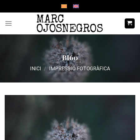
Skip
to
content
BI60
INICI
/
IMPRESSIÓ FOTOGRÀFICA