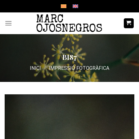
Skip
to
content
BI87
INICI
/
IMPRESSIÓ FOTOGRÀFICA