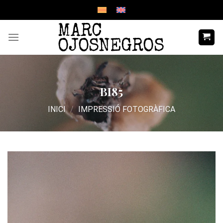
Skip
to
content
BI85
INICI
/
IMPRESSIÓ FOTOGRÀFICA